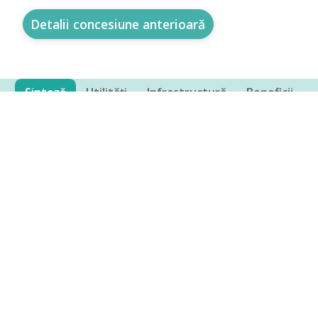
Detalii concesiune anterioară
Sinteză
Utilități
Infrastructură
Beneficii
Administrator
Proiecte completementare
Alte informații
Denumire Proiect:
Parcul de Specializare
Inteligentă Beclean
Locație:
https://maps.app.goo.gl/VnB1GujF8jGivhfq8