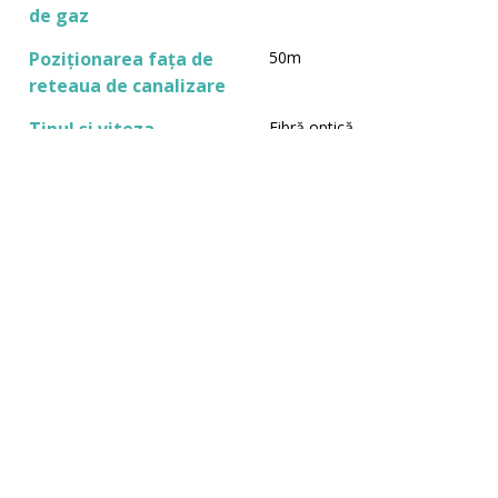
de gaz
Poziționarea fața de
50m
reteaua de canalizare
Tipul și viteza
Fibră optică
internetului (fibra
optica, cablu, Mbps)
Infrastructura mare
Poziționarea față de
44 km - Baia Mare
cele mai mari orase sau
municipii (km)
Poziționarea față de
49 km - E58
cele mai apropiate
drumuri europene (km)
Poziționarea față de
153 km - Mátészalka,