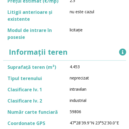
Prețul estimat (€/mp)
2.5
Litigii anterioare și
nu este cazul
existente
Modul de intrare în
licitație
posesie
Informații teren
Suprafață teren (m²)
4.453
Tipul terenului
neprecizat
Clasificare lv. 1
intravilan
Clasificare lv. 2
industrial
Număr carte funciară
59806
Coordonate GPS
47°28'39.9"N 23°52'30.0"E