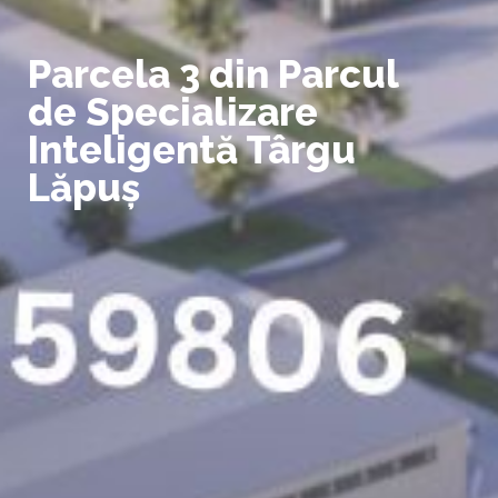
Parcela 3 din Parcul
de Specializare
Inteligentă Târgu
Lăpuș