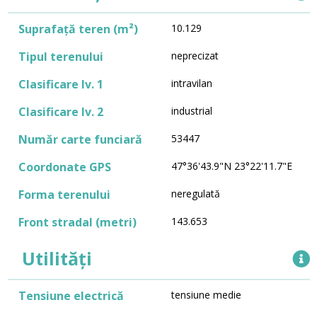
Suprafață teren (m²)
10.129
Tipul terenului
neprecizat
Clasificare lv. 1
intravilan
Clasificare lv. 2
industrial
Număr carte funciară
53447
Coordonate GPS
47°36'43.9"N 23°22'11.7"E
Forma terenului
neregulată
Front stradal (metri)
143.653
Utilități
Tensiune electrică
tensiune medie