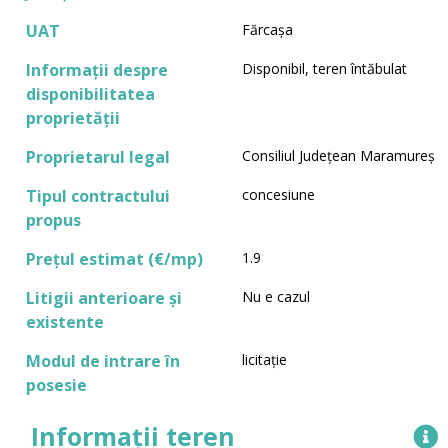
UAT
Fărcașa
Informații despre
Disponibil, teren întăbulat
disponibilitatea
proprietății
Proprietarul legal
Consiliul Județean Maramureș
Tipul contractului
concesiune
propus
Prețul estimat (€/mp)
1.9
Litigii anterioare și
Nu e cazul
existente
Modul de intrare în
licitație
posesie
Informații teren