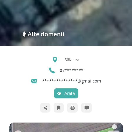
Alte domenii
Sălacea
07********
***************@gmail.com
Arata