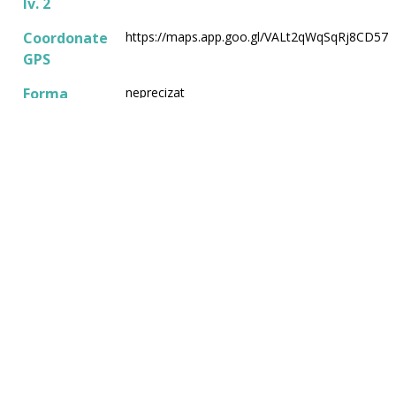
lv. 2
Coordonate
https://maps.app.goo.gl/VALt2qWqSqRj8CD57
GPS
Forma
neprecizat
terenului
Front
150
stradal
(metri)
Proprietăți
Bruckner SRL logistica, RubenPrest, Koka
Agro
vecine
Utilități
Capacitate electrică
50kW
maximă
Poziționarea fața de
la limita proprietății