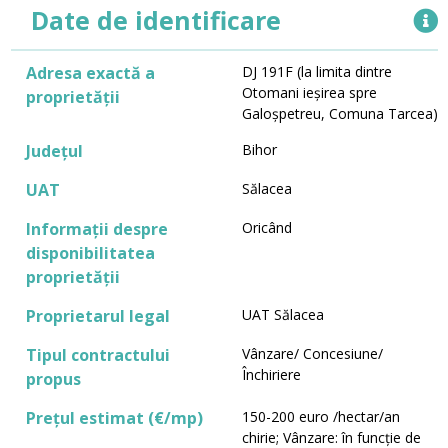
Date de identificare
Adresa exactă a
DJ 191F (la limita dintre
Otomani ieșirea spre
proprietății
Galoșpetreu, Comuna Tarcea)
Județul
Bihor
UAT
Sălacea
Informații despre
Oricând
disponibilitatea
proprietății
Proprietarul legal
UAT Sălacea
Tipul contractului
Vânzare/ Concesiune/
Închiriere
propus
Prețul estimat (€/mp)
150-200 euro /hectar/an
chirie; Vânzare: în funcție de